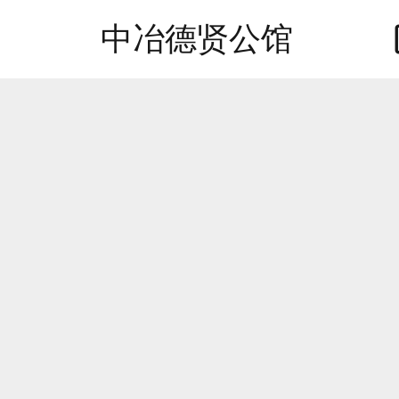
中冶德贤公馆