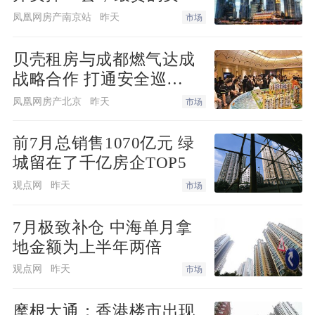
最快！
凤凰网房产南京站
昨天
市场
贝壳租房与成都燃气达成
战略合作 打通安全巡
检“最后一米”
凤凰网房产北京
昨天
市场
前7月总销售1070亿元 绿
城留在了千亿房企TOP5
观点网
昨天
市场
7月极致补仓 中海单月拿
地金额为上半年两倍
观点网
昨天
市场
摩根大通：香港楼市出现