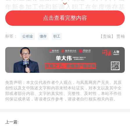
年新参加工作和新调入职工在年度缴存基
数调整时，不再重新核定。
点击查看完整内容
住房公积金月缴存额由单位为职工缴存的
标签：
【责编】 贾楠
公积金
缴存
职工
住房公积金月缴存额和职工个人住房公积
金的月缴存额两部分组成。单位为职工缴
存的住房公积金月缴存额为职工月缴存基
数乘以单位住房公积金缴存比例；职工个
人住房公积金的月缴存额为职工月缴存基
免责声明：本文仅代表作者个人观点，与凤凰网房产无关。其原
创性以及文中陈述文字和内容未经本站证实，对本文以及其中全
数乘以个人住房公积金缴存比例。缴存单
部或者部分内容、文字的真实性、完整性、及时性，本站不作任
位可在5%至12%的区间内自主确定单位和
何保证或承诺，请读者仅作参考，请读者自行核实相关内容。
个人住房公积金缴存比例。
上一篇: