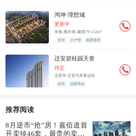
鸿坤·理想城
更新中
丰南-惠丰湖 /建面79-132m²
住宅
小户型
低密居所
迁安碧桂园天誉
待定
迁安市-迁安汽车客运站
住宅
品牌房企
推荐阅读
8月逆市“抢”房！嘉佰道首
开卖掉46套，最贵的卖得