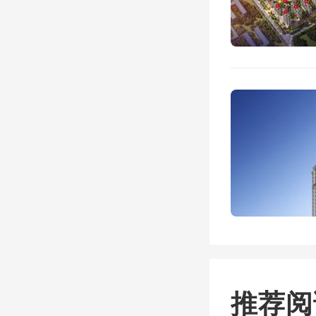
而关于
江苏官
往事，
刘捍东
推荐阅
所涉旧