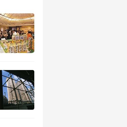
东
在担任
苏省南京
，江苏省
税务局党
权出让
、
权，致使
重大损