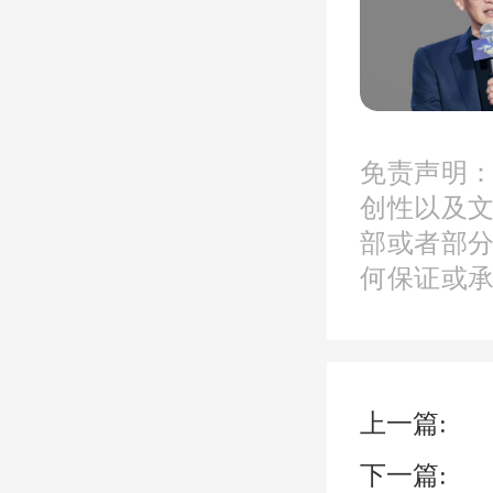
免责声明
(刘捍
创性以及
部或者部
何保证或
值得一
息为“
上一篇:
滥用职
下一篇: