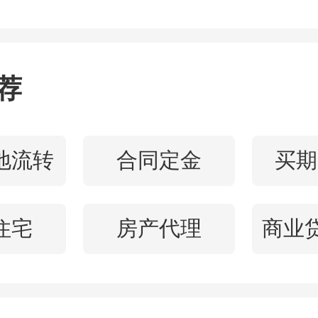
一步办理中。”
月的进一步办理后，刘捍
荐
“非法倒卖土地使用权案”。
地流转
合同定金
买期
网风财讯观察，近年很少
住宅
房产代理
名包含“非法倒卖土地使用
以外的已知案例是2023年
源厅原一级巡视员宋守军、2