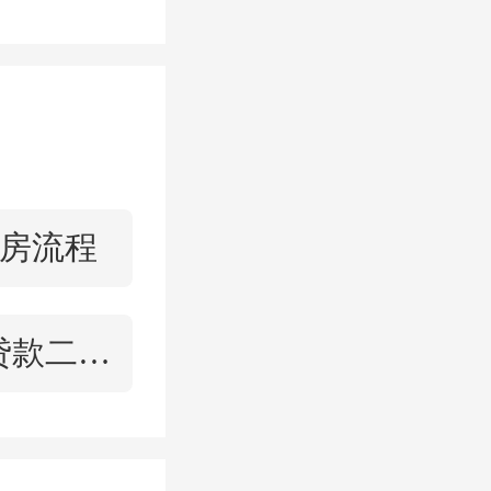
东多了一
房流程
官员的被
商业贷款二套房
权”。除
的山东省
018年