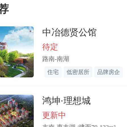
荐
古自治区国土资源厅原副
中冶德贤公馆
待定
2023年1月刘捍东已在江苏
路南-南湖
任。消息称，就是在2023
住宅
低密居所
品牌房企
举报信引起了纪委注意。当
鸿坤·理想城
查。
更新中