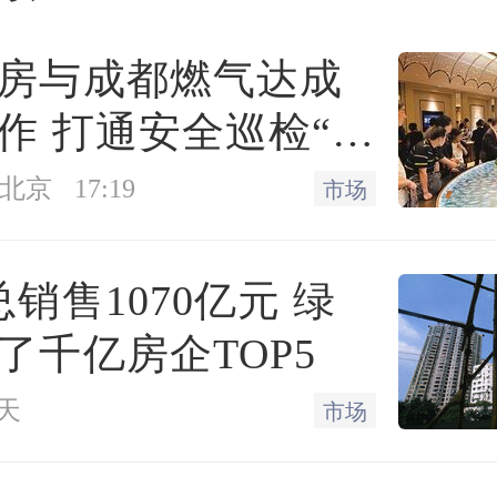
房与成都燃气达成
察机关的起诉指控，
刘捍
作 打通安全巡检“最
江浦县委书记、县长，江
”
北京
17:19
市场
委、南京市浦口区委书记
党组书记、厅长兼省地方
总销售1070亿元 绿
等职务期间，在
土地使用
了千亿房企TOP5
地增值税等事项上滥用职
天
市场
财产、国家和人民利益遭受