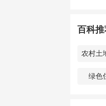
正在进
近五个
百科推
项涉嫌
农村土
据凤凰
绿色
通报罪
刘捍东
自然资