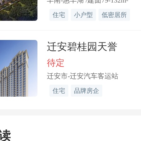
丰南-惠丰湖 /建面79-132m²
刘捍东的审查调查和处理
住宅
小户型
低密居所
场和商业圈多桩影响巨大的
并将持续产生影响。
迁安碧桂园天誉
待定
迁安市-迁安汽车客运站
住宅
品牌房企
出事、原下属被查
读
改项目新曝质量问题