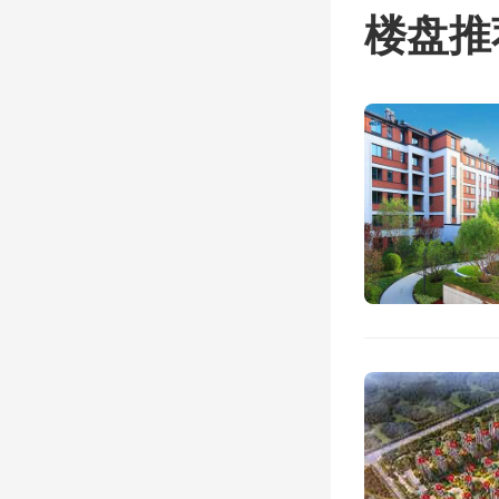
楼盘推
的内蒙
建华。
据悉，
届后卸
封匿名
捍东被