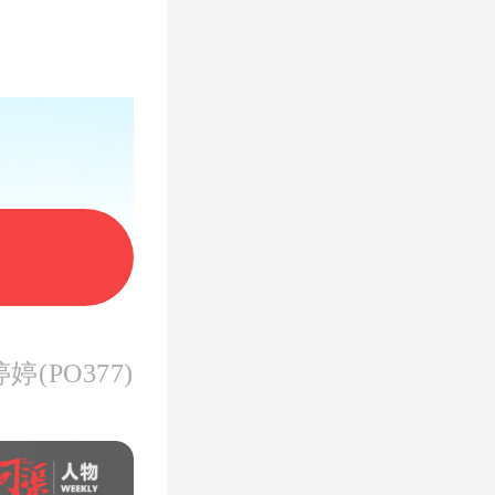
。
(PO377)