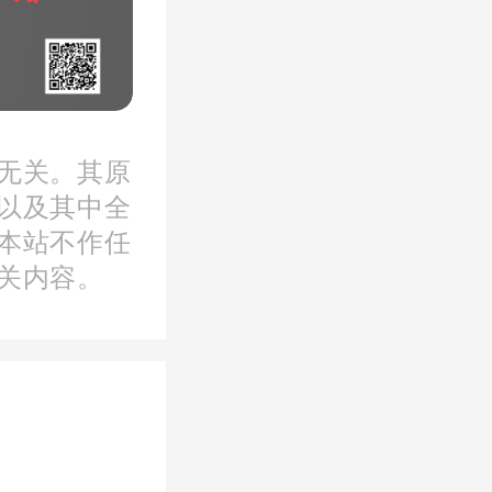
无关。其原
以及其中全
本站不作任
关内容。
网通报消
受贿罪、
定。该案