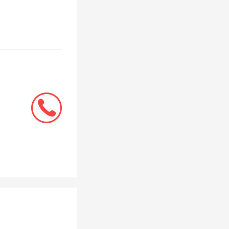
，引出了
“地”震