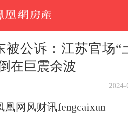
东被公诉：江苏官场“
，倒在巨震余波
2024-
凤凰网风财讯fengcaixun