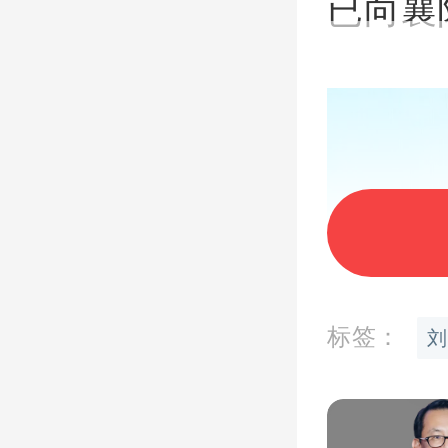
已向襄
标签：
刘