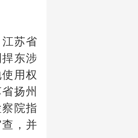
，江苏省
刘捍东涉
地使用权
苏省扬州
检察院指
审查，并