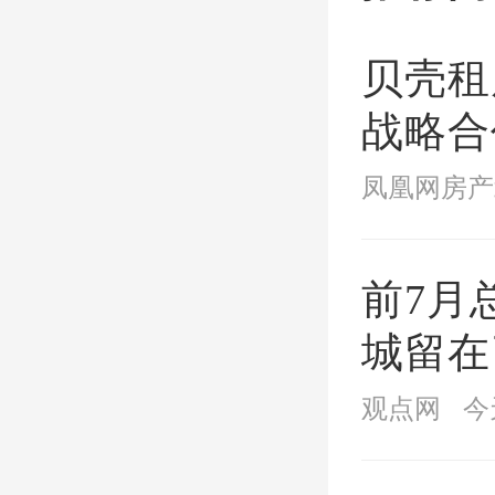
贝壳租
根据检
战略合
江苏省
后一米
凤凰网房产
市委常
财政厅
前7月
组书记
城留在
免征土
观点网
今
公共