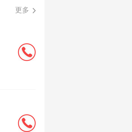
巡视员温
更多
省人大换
年初，一
年4月刘