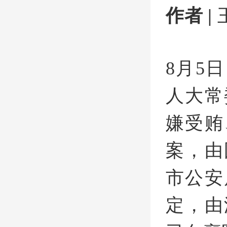
作者 |
8月5
人大常
嫌受贿
案，由
市公安
定，由