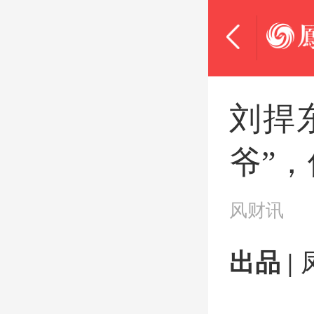
刘捍
爷”
风财讯
出品 |