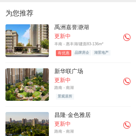
为您推荐
禹洲嘉誉瀞湖
更新中
丰南 - 惠丰湖/建面83-136m²
品牌房企
湖景地产
有优惠
新华联广场
更新中
路南 - 南湖
景观居所
昌隆·金色雅居
更新中
路南 - 南湖